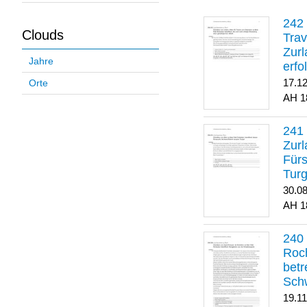
Clouds
Trav
Zurl
Jahre
erfo
gene
17.1
Orte
1
Zurl
Für
Turg
30.0
1
Roch
betr
Sch
19.1