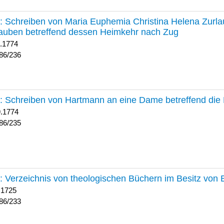
236 :
Schreiben von Maria Euphemia Christina Helena Zurlaub
auben betreffend dessen Heimkehr nach Zug
1.1774
86/236
235 :
Schreiben von Hartmann an eine Dame betreffend die 
9.1774
86/235
233 :
Verzeichnis von theologischen Büchern im Besitz von
 1725
86/233