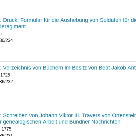
234 :
Druck: Formular für die Aushebung von Soldaten für d
deregiment
h.
86/234
232 :
Verzeichnis von Büchern im Besitz von Beat Jakob An
 1725
86/232
231 :
Schreiben von Johann Viktor III. Travers von Ortenste
r genealogischen Arbeit und Bündner Nachrichten
2.1775
86/231