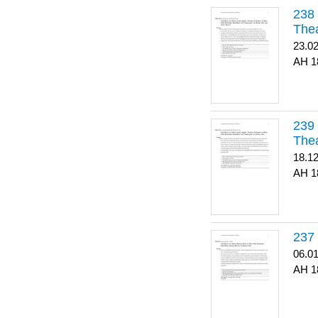
Thea
23.0
1
Thea
18.1
1
06.0
1