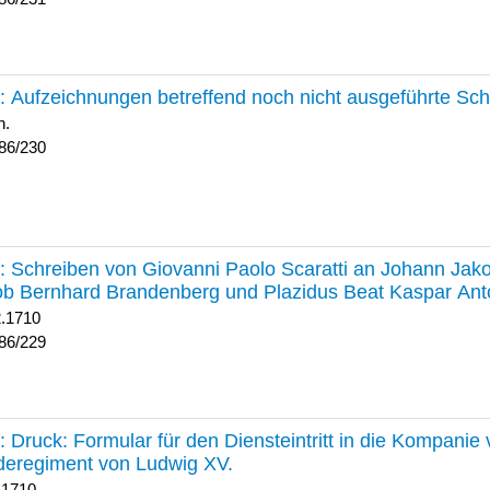
230 :
Aufzeichnungen betreffend noch nicht ausgeführte Sc
h.
86/230
229 :
Schreiben von Giovanni Paolo Scaratti an Johann Jak
b Bernhard Brandenberg und Plazidus Beat Kaspar Ant
2.1710
86/229
228 :
Druck: Formular für den Diensteintritt in die Kompani
deregiment von Ludwig XV.