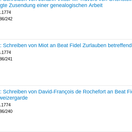
lgte Zusendung einer genealogischen Arbeit
2.1774
86/242
241 :
Schreiben von Miot an Beat Fidel Zurlauben betreffe
8.1774
86/241
240 :
Schreiben von David-François de Rochefort an Beat Fi
weizergarde
1.1774
86/240