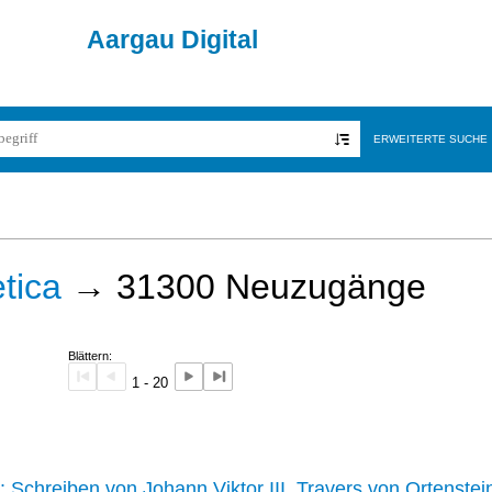
Aargau Digital
ERWEITERTE SUCHE
tica
→
31300
Neuzugänge
Blättern:
1 - 20
242 :
Schreiben von Johann Viktor III. Travers von Ortenstei