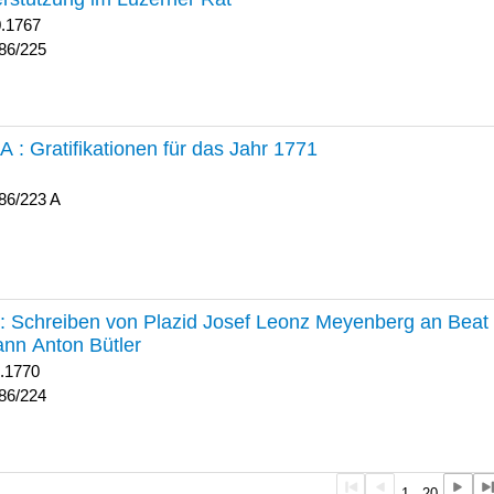
0.1767
86/225
 A :
Gratifikationen für das Jahr 1771
86/223 A
224 :
Schreiben von Plazid Josef Leonz Meyenberg an Beat 
nn Anton Bütler
1.1770
86/224
1 - 20