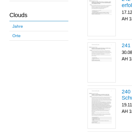
erfo
17.1
Clouds
1
Jahre
Orte
30.0
1
Sch
19.1
1