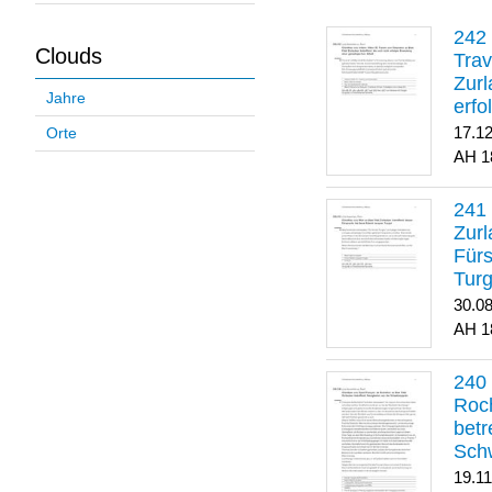
Clouds
Trav
Zurl
Jahre
erfo
gene
17.1
Orte
1
Zurl
Für
Turg
30.0
1
Roch
betr
Sch
19.1