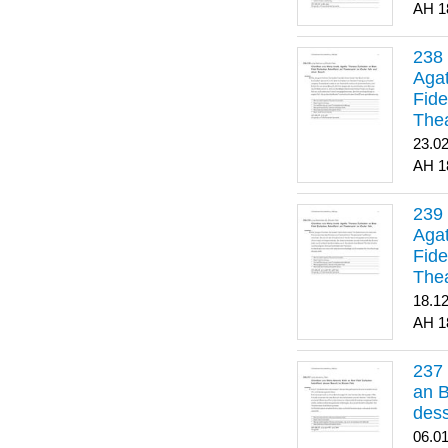
1
Agat
Fide
Thea
Bes
23.0
1
Agat
Fide
Thea
18.1
1
an B
dess
06.0