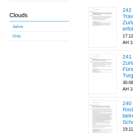
Clouds
Trav
Zurl
Jahre
erfo
gene
17.1
Orte
1
Zurl
Für
Turg
30.0
1
Roch
betr
Sch
19.1