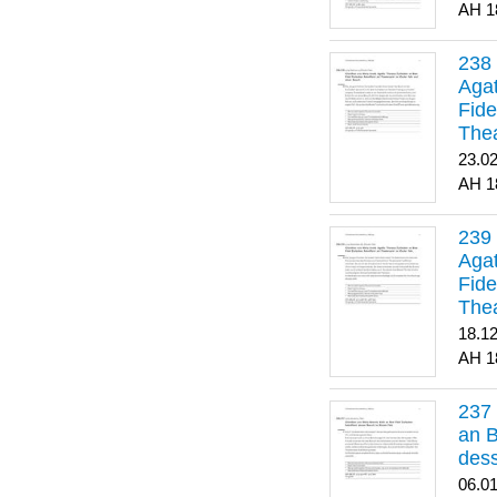
1
Agat
Fide
Thea
Bes
23.0
1
Agat
Fide
Thea
18.1
1
an B
dess
06.0