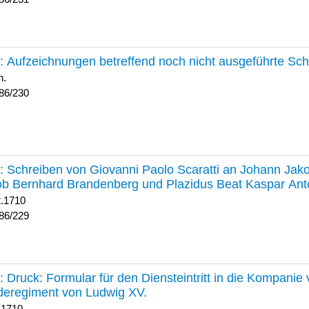
230 :
Aufzeichnungen betreffend noch nicht ausgeführte Sc
h.
86/230
229 :
Schreiben von Giovanni Paolo Scaratti an Johann Jak
b Bernhard Brandenberg und Plazidus Beat Kaspar Ant
2.1710
86/229
228 :
Druck: Formular für den Diensteintritt in die Kompani
deregiment von Ludwig XV.