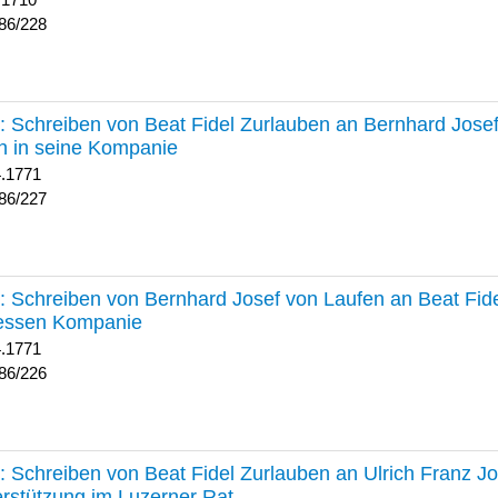
 1710
86/228
227 :
Schreiben von Beat Fidel Zurlauben an Bernhard Jose
n in seine Kompanie
4.1771
86/227
226 :
Schreiben von Bernhard Josef von Laufen an Beat Fid
dessen Kompanie
4.1771
86/226
225 :
Schreiben von Beat Fidel Zurlauben an Ulrich Franz J
rstützung im Luzerner Rat