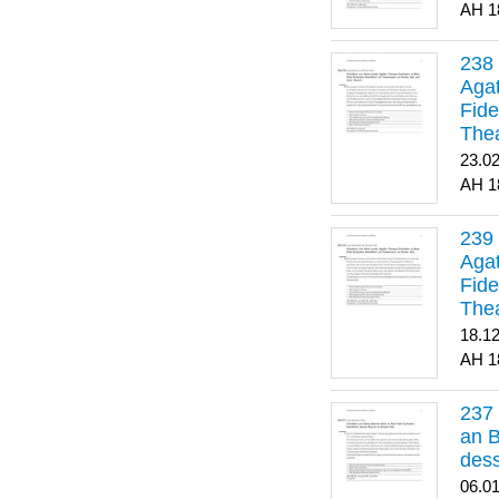
1
Agat
Fide
Thea
Bes
23.0
1
Agat
Fide
Thea
18.1
1
an B
dess
06.0