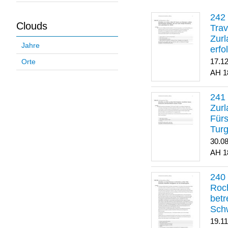
Clouds
Trav
Zurl
Jahre
erfo
gene
17.1
Orte
1
Zurl
Für
Turg
30.0
1
Roch
betr
Sch
19.1