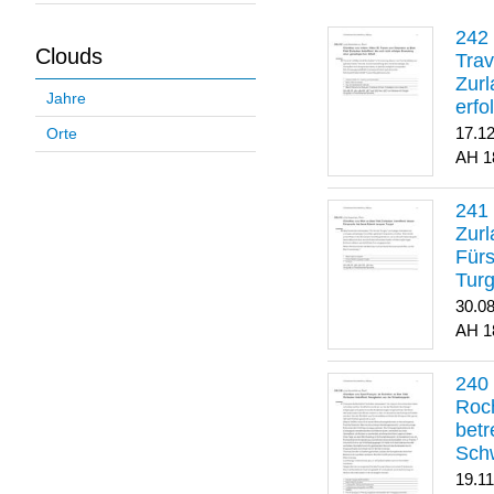
Clouds
Trav
Zurl
Jahre
erfo
gene
17.1
Orte
1
Zurl
Für
Turg
30.0
1
Roch
betr
Sch
19.1