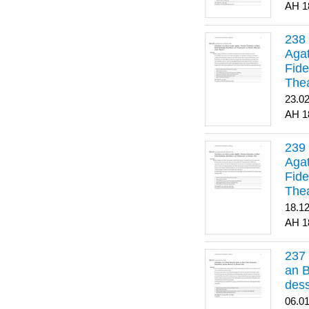
1
Agat
Fide
Thea
Bes
23.0
1
Agat
Fide
Thea
18.1
1
an B
dess
06.0