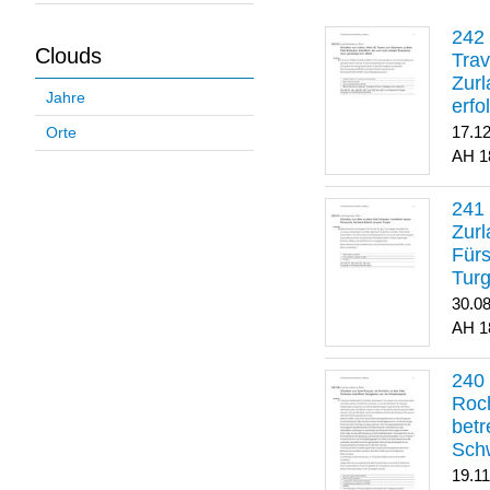
Clouds
Trav
Zurl
Jahre
erfo
gene
17.1
Orte
1
Zurl
Für
Turg
30.0
1
Roch
betr
Sch
19.1