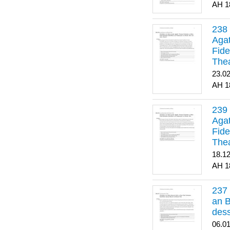
1
Agat
Fide
Thea
Bes
23.0
1
Agat
Fide
Thea
18.1
1
an B
dess
06.0