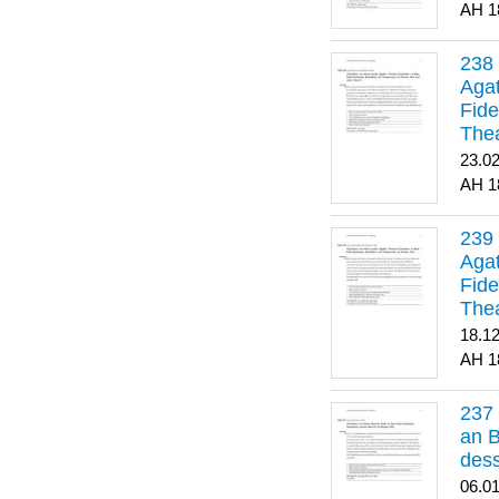
1
Agat
Fide
Thea
Bes
23.0
1
Agat
Fide
Thea
18.1
1
an B
dess
06.0