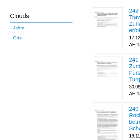
Clouds
Trav
Zurl
Jahre
erfo
gene
17.1
Orte
1
Zurl
Für
Turg
30.0
1
Roch
betr
Sch
19.1