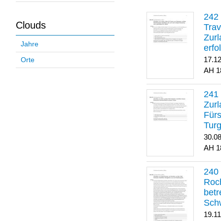
Clouds
Trav
Zurl
Jahre
erfo
gene
17.1
Orte
1
Zurl
Für
Turg
30.0
1
Roch
betr
Sch
19.1