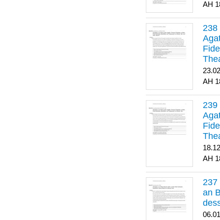
1
Agat
Fide
Thea
Bes
23.0
1
Agat
Fide
Thea
18.1
1
an B
dess
06.0