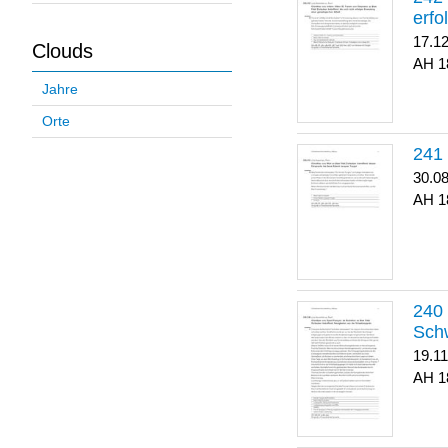
erfo
17.1
Clouds
1
Jahre
Orte
30.0
1
Sch
19.1
1