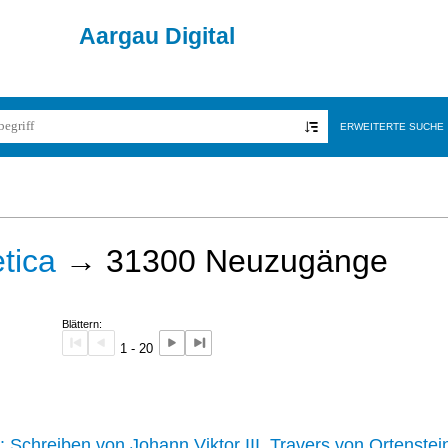
Aargau Digital
ERWEITERTE SUCHE
tica
→
31300
Neuzugänge
Blättern:
1 - 20
242 :
Schreiben von Johann Viktor III. Travers von Ortenstei