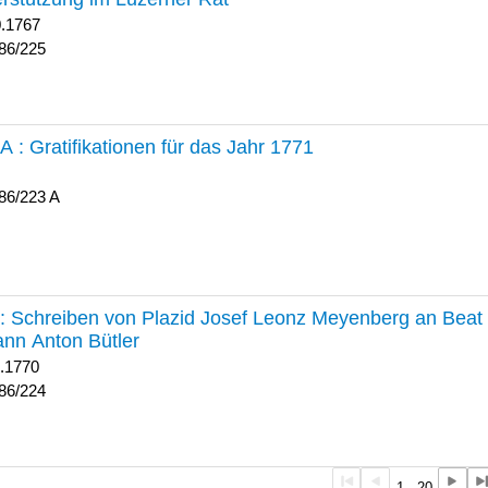
0.1767
86/225
 A :
Gratifikationen für das Jahr 1771
86/223 A
224 :
Schreiben von Plazid Josef Leonz Meyenberg an Beat 
nn Anton Bütler
1.1770
86/224
1 - 20