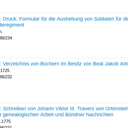
234 :
Druck: Formular für die Aushebung von Soldaten für d
deregiment
h.
86/234
232 :
Verzeichnis von Büchern im Besitz von Beat Jakob An
 1725
86/232
231 :
Schreiben von Johann Viktor III. Travers von Ortenste
r genealogischen Arbeit und Bündner Nachrichten
2.1775
86/231