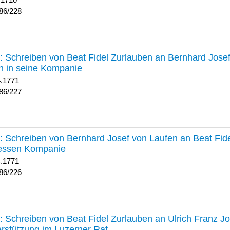
 1710
86/228
227 :
Schreiben von Beat Fidel Zurlauben an Bernhard Jose
n in seine Kompanie
4.1771
86/227
226 :
Schreiben von Bernhard Josef von Laufen an Beat Fid
dessen Kompanie
4.1771
86/226
225 :
Schreiben von Beat Fidel Zurlauben an Ulrich Franz J
rstützung im Luzerner Rat