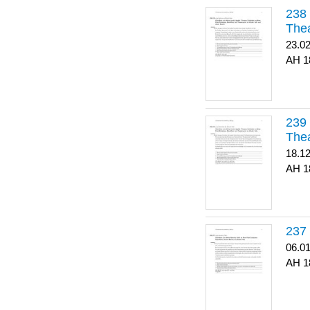
Thea
23.0
1
Thea
18.1
1
06.0
1