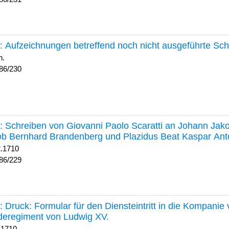
230 :
Aufzeichnungen betreffend noch nicht ausgeführte Sc
h.
86/230
229 :
Schreiben von Giovanni Paolo Scaratti an Johann Jak
b Bernhard Brandenberg und Plazidus Beat Kaspar Ant
2.1710
86/229
228 :
Druck: Formular für den Diensteintritt in die Kompani
deregiment von Ludwig XV.