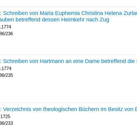
236 :
Schreiben von Maria Euphemia Christina Helena Zurlaub
auben betreffend dessen Heimkehr nach Zug
1.1774
86/236
235 :
Schreiben von Hartmann an eine Dame betreffend die 
9.1774
86/235
233 :
Verzeichnis von theologischen Büchern im Besitz von
 1725
86/233