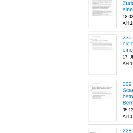
Zurl
eine
Bün
18.0
1
nich
ein
17. J
1
Scar
betr
Ber
Beat
05.1
1