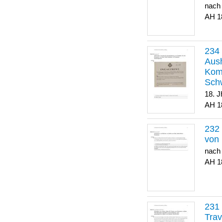
nach
1
Aush
Komp
Sch
18. J
1
von 
nach
1
Trav