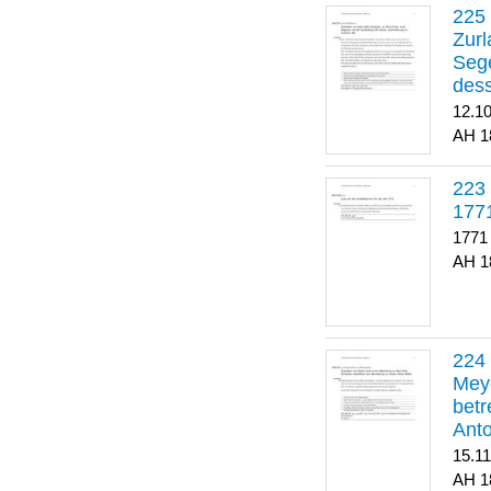
Zurl
Sege
dess
12.1
1
223
177
1771
1
Meye
betr
Anto
15.1
1