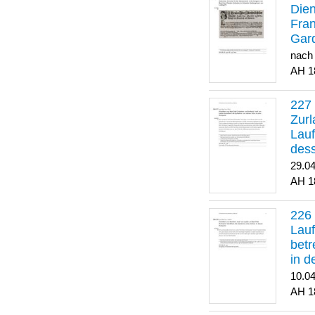
Dien
Fran
Gar
nach
1
Zurl
Lauf
des
29.0
1
Lauf
betr
in 
10.0
1