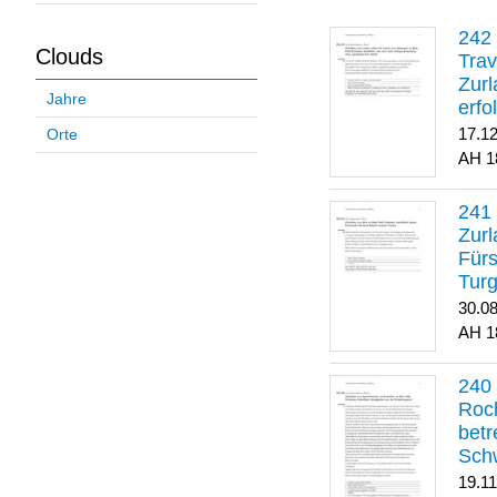
Clouds
Trav
Zurl
Jahre
erfo
gene
17.1
Orte
1
Zurl
Für
Turg
30.0
1
Roch
betr
Sch
19.1