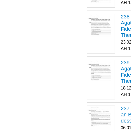
1
Agat
Fide
Thea
Bes
23.0
1
Agat
Fide
Thea
18.1
1
an B
dess
06.0