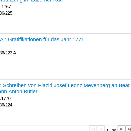
0.1767
86/225
 A :
Gratifikationen für das Jahr 1771
86/223 A
224 :
Schreiben von Plazid Josef Leonz Meyenberg an Beat 
nn Anton Bütler
1.1770
86/224
1 - 20