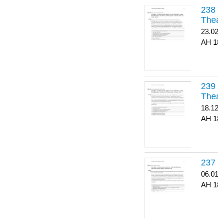
Thea
23.0
1
Thea
18.1
1
06.0
1