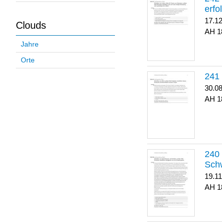
erfo
17.1
Clouds
1
Jahre
Orte
30.0
1
Sch
19.1
1