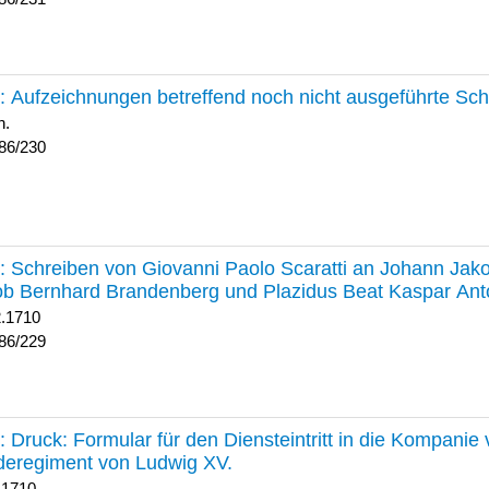
230 :
Aufzeichnungen betreffend noch nicht ausgeführte Sc
h.
86/230
229 :
Schreiben von Giovanni Paolo Scaratti an Johann Jak
b Bernhard Brandenberg und Plazidus Beat Kaspar Ant
2.1710
86/229
228 :
Druck: Formular für den Diensteintritt in die Kompani
deregiment von Ludwig XV.