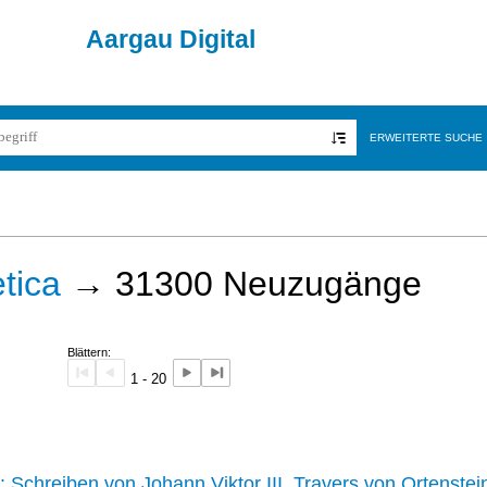
Aargau Digital
ERWEITERTE SUCHE
tica
→
31300
Neuzugänge
Blättern:
1 - 20
242 :
Schreiben von Johann Viktor III. Travers von Ortenstei