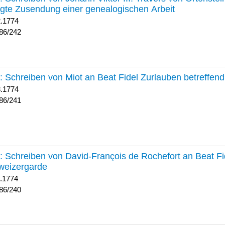
lgte Zusendung einer genealogischen Arbeit
2.1774
86/242
241 :
Schreiben von Miot an Beat Fidel Zurlauben betreffe
8.1774
86/241
240 :
Schreiben von David-François de Rochefort an Beat Fi
weizergarde
1.1774
86/240