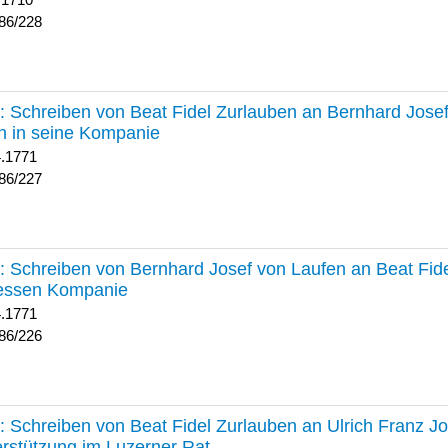
 1710
86/228
227 :
Schreiben von Beat Fidel Zurlauben an Bernhard Jose
n in seine Kompanie
4.1771
86/227
226 :
Schreiben von Bernhard Josef von Laufen an Beat Fid
dessen Kompanie
4.1771
86/226
225 :
Schreiben von Beat Fidel Zurlauben an Ulrich Franz J
rstützung im Luzerner Rat