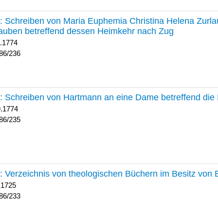
236 :
Schreiben von Maria Euphemia Christina Helena Zurlaub
auben betreffend dessen Heimkehr nach Zug
1.1774
86/236
235 :
Schreiben von Hartmann an eine Dame betreffend die 
9.1774
86/235
233 :
Verzeichnis von theologischen Büchern im Besitz von
 1725
86/233