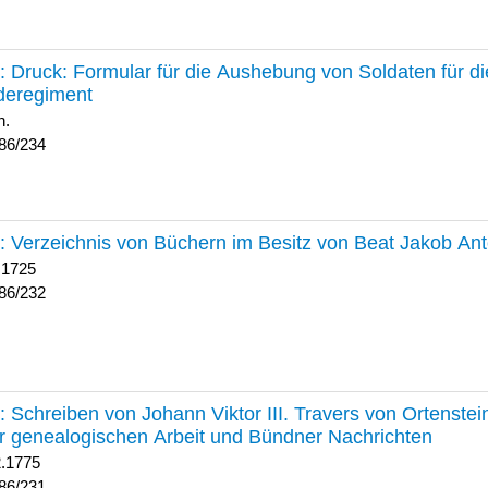
234 :
Druck: Formular für die Aushebung von Soldaten für d
deregiment
h.
86/234
232 :
Verzeichnis von Büchern im Besitz von Beat Jakob An
 1725
86/232
231 :
Schreiben von Johann Viktor III. Travers von Ortenste
r genealogischen Arbeit und Bündner Nachrichten
2.1775
86/231