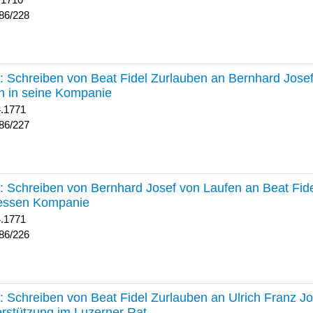
 1710
86/228
227 :
Schreiben von Beat Fidel Zurlauben an Bernhard Jose
n in seine Kompanie
4.1771
86/227
226 :
Schreiben von Bernhard Josef von Laufen an Beat Fid
dessen Kompanie
4.1771
86/226
225 :
Schreiben von Beat Fidel Zurlauben an Ulrich Franz J
rstützung im Luzerner Rat