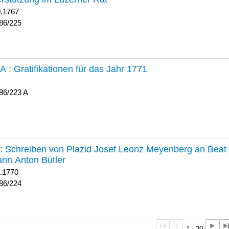
0.1767
86/225
 A :
Gratifikationen für das Jahr 1771
86/223 A
224 :
Schreiben von Plazid Josef Leonz Meyenberg an Beat 
nn Anton Bütler
1.1770
86/224
1 - 20