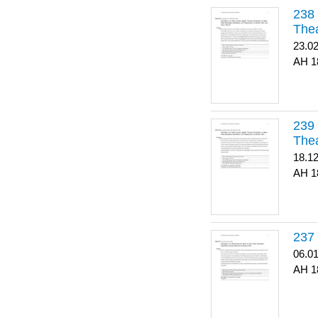
Thea
23.0
1
Thea
18.1
1
06.0
1