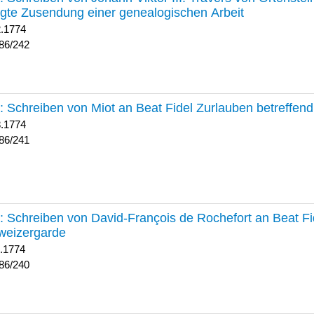
lgte Zusendung einer genealogischen Arbeit
2.1774
86/242
241 :
Schreiben von Miot an Beat Fidel Zurlauben betreffe
8.1774
86/241
240 :
Schreiben von David-François de Rochefort an Beat Fi
weizergarde
1.1774
86/240