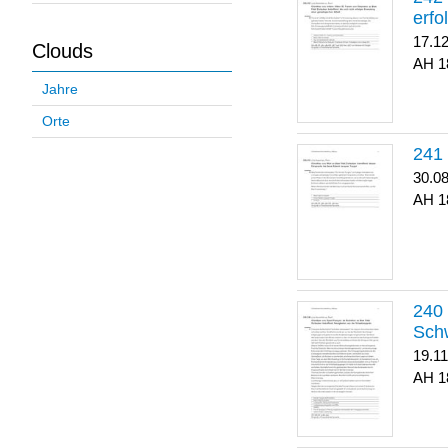
erfo
17.1
Clouds
1
Jahre
Orte
30.0
1
Sch
19.1
1