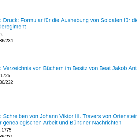
234 :
Druck: Formular für die Aushebung von Soldaten für d
deregiment
h.
86/234
232 :
Verzeichnis von Büchern im Besitz von Beat Jakob An
 1725
86/232
231 :
Schreiben von Johann Viktor III. Travers von Ortenste
r genealogischen Arbeit und Bündner Nachrichten
2.1775
86/231