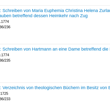
236 :
Schreiben von Maria Euphemia Christina Helena Zurlaub
auben betreffend dessen Heimkehr nach Zug
1.1774
86/236
235 :
Schreiben von Hartmann an eine Dame betreffend die 
9.1774
86/235
233 :
Verzeichnis von theologischen Büchern im Besitz von
 1725
86/233