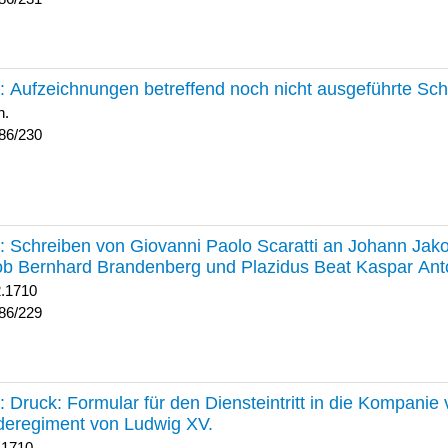
230 :
Aufzeichnungen betreffend noch nicht ausgeführte Sc
h.
86/230
229 :
Schreiben von Giovanni Paolo Scaratti an Johann Jak
b Bernhard Brandenberg und Plazidus Beat Kaspar Ant
2.1710
86/229
228 :
Druck: Formular für den Diensteintritt in die Kompani
deregiment von Ludwig XV.