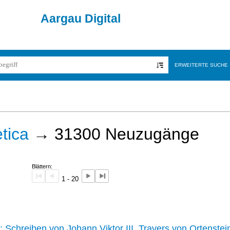
Aargau Digital
ERWEITERTE SUCHE
tica
→
31300
Neuzugänge
Blättern:
1 - 20
242 :
Schreiben von Johann Viktor III. Travers von Ortenstei