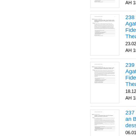
1
Agat
Fide
Thea
Bes
23.0
1
Agat
Fide
Thea
18.1
1
an B
dess
06.0