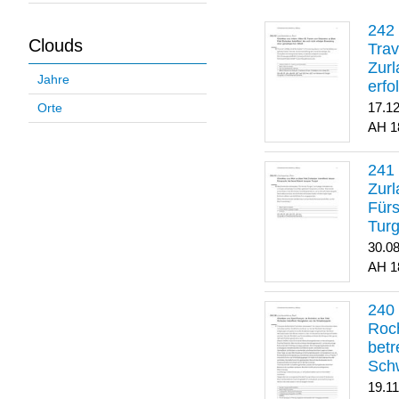
Clouds
Trav
Zurl
Jahre
erfo
gene
17.1
Orte
1
Zurl
Für
Turg
30.0
1
Roch
betr
Sch
19.1