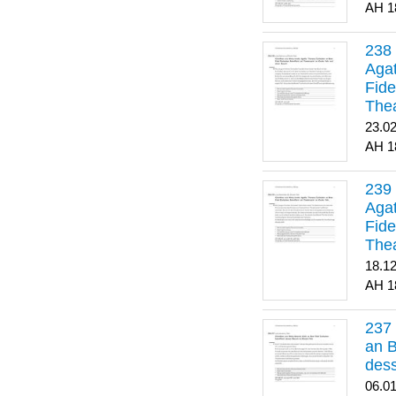
1
Agat
Fide
Thea
Bes
23.0
1
Agat
Fide
Thea
18.1
1
an B
dess
06.0