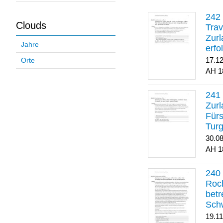
Clouds
Trav
Zurl
Jahre
erfo
gene
17.1
Orte
1
Zurl
Für
Turg
30.0
1
Roch
betr
Sch
19.1