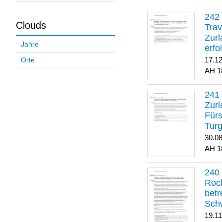
Clouds
Trav
Zurl
Jahre
erfo
gene
17.1
Orte
1
Zurl
Für
Turg
30.0
1
Roch
betr
Sch
19.1