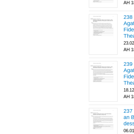
1
Agat
Fide
Thea
Bes
23.0
1
Agat
Fide
Thea
18.1
1
an B
dess
06.0