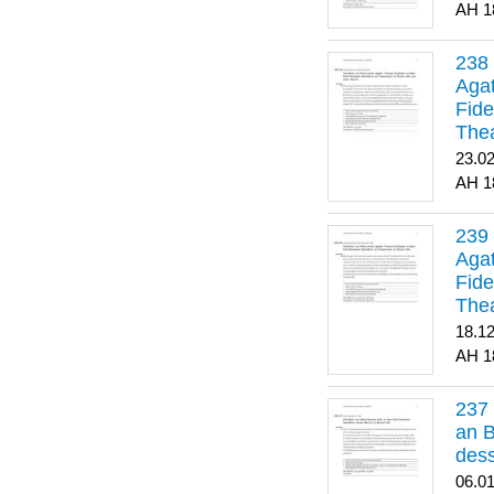
1
Agat
Fide
Thea
Bes
23.0
1
Agat
Fide
Thea
18.1
1
an B
dess
06.0