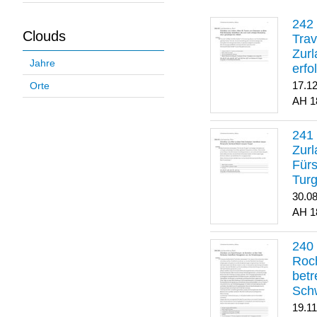
Clouds
Trav
Zurl
Jahre
erfo
gene
17.1
Orte
1
Zurl
Für
Turg
30.0
1
Roch
betr
Sch
19.1