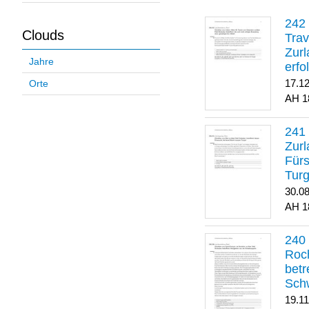
Clouds
Trav
Zurl
Jahre
erfo
gene
17.1
Orte
1
Zurl
Für
Turg
30.0
1
Roch
betr
Sch
19.1