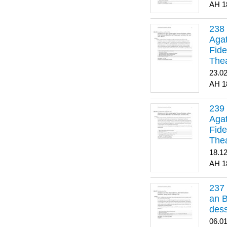
1
Agat
Fide
Thea
Bes
23.0
1
Agat
Fide
Thea
18.1
1
an B
dess
06.0