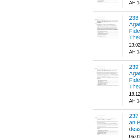
1
Agat
Fide
Thea
Bes
23.0
1
Agat
Fide
Thea
18.1
1
an B
dess
06.0