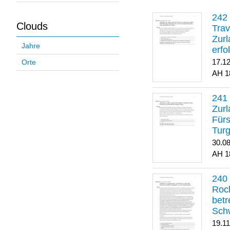
Clouds
Trav
Zurl
Jahre
erfo
gene
17.1
Orte
1
Zurl
Für
Turg
30.0
1
Roch
betr
Sch
19.1