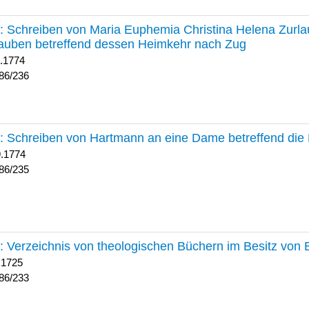
236 :
Schreiben von Maria Euphemia Christina Helena Zurlaub
auben betreffend dessen Heimkehr nach Zug
1.1774
86/236
235 :
Schreiben von Hartmann an eine Dame betreffend die 
9.1774
86/235
233 :
Verzeichnis von theologischen Büchern im Besitz von
 1725
86/233