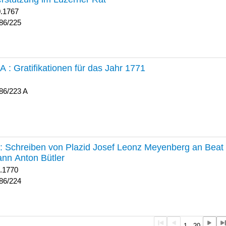
0.1767
86/225
 A :
Gratifikationen für das Jahr 1771
86/223 A
224 :
Schreiben von Plazid Josef Leonz Meyenberg an Beat 
nn Anton Bütler
1.1770
86/224
1 - 20