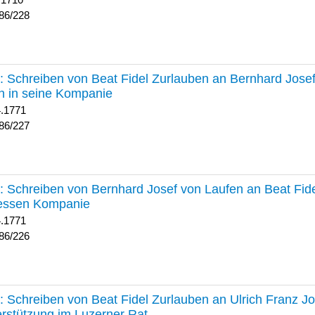
 1710
86/228
227 :
Schreiben von Beat Fidel Zurlauben an Bernhard Jose
n in seine Kompanie
4.1771
86/227
226 :
Schreiben von Bernhard Josef von Laufen an Beat Fid
dessen Kompanie
4.1771
86/226
225 :
Schreiben von Beat Fidel Zurlauben an Ulrich Franz J
rstützung im Luzerner Rat