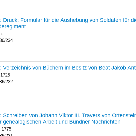
234 :
Druck: Formular für die Aushebung von Soldaten für d
deregiment
h.
86/234
232 :
Verzeichnis von Büchern im Besitz von Beat Jakob An
 1725
86/232
231 :
Schreiben von Johann Viktor III. Travers von Ortenste
r genealogischen Arbeit und Bündner Nachrichten
2.1775
86/231