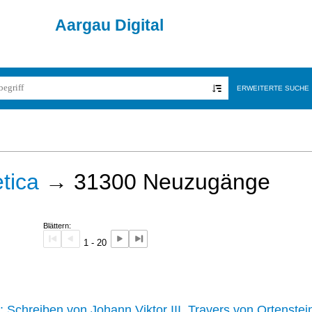
Aargau Digital
ERWEITERTE SUCHE
tica
→
31300
Neuzugänge
Blättern:
1 - 20
242 :
Schreiben von Johann Viktor III. Travers von Ortenstei