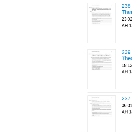
Thea
23.0
1
Thea
18.1
1
06.0
1