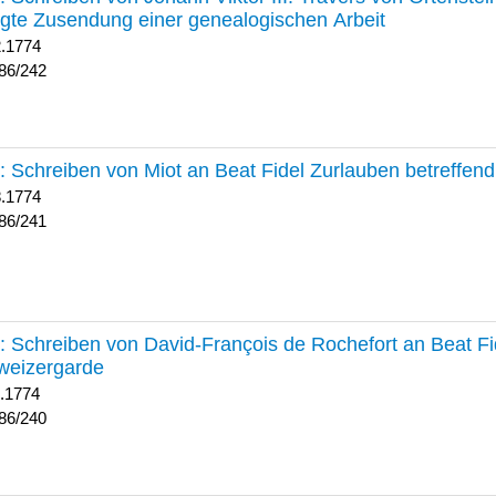
lgte Zusendung einer genealogischen Arbeit
2.1774
86/242
241 :
Schreiben von Miot an Beat Fidel Zurlauben betreffe
8.1774
86/241
240 :
Schreiben von David-François de Rochefort an Beat Fi
weizergarde
1.1774
86/240