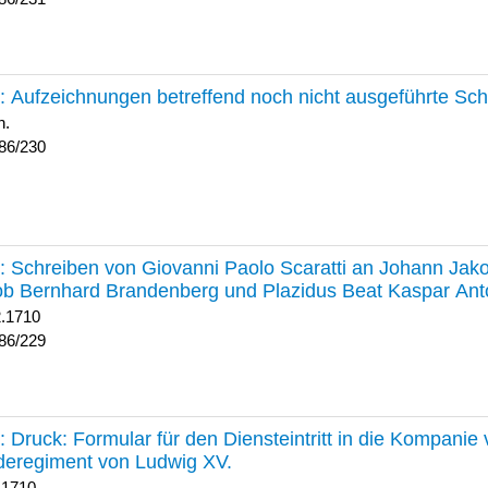
230 :
Aufzeichnungen betreffend noch nicht ausgeführte Sc
h.
86/230
229 :
Schreiben von Giovanni Paolo Scaratti an Johann Jak
b Bernhard Brandenberg und Plazidus Beat Kaspar Ant
2.1710
86/229
228 :
Druck: Formular für den Diensteintritt in die Kompani
deregiment von Ludwig XV.