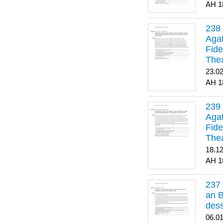
1
Agat
Fide
Thea
Bes
23.0
1
Agat
Fide
Thea
18.1
1
an B
dess
06.0