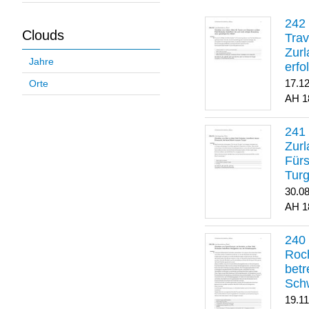
Clouds
Trav
Zurl
Jahre
erfo
gene
17.1
Orte
1
Zurl
Für
Turg
30.0
1
Roch
betr
Sch
19.1