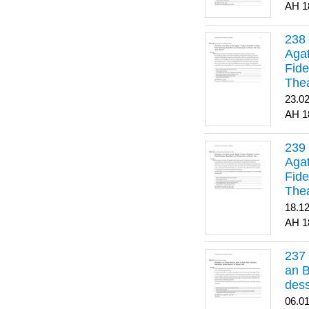
1
Agat
Fide
Thea
Bes
23.0
1
Agat
Fide
Thea
18.1
1
an B
dess
06.0