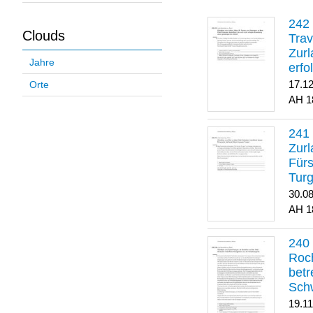
Clouds
Trav
Zurl
Jahre
erfo
gene
17.1
Orte
1
Zurl
Für
Turg
30.0
1
Roch
betr
Sch
19.1