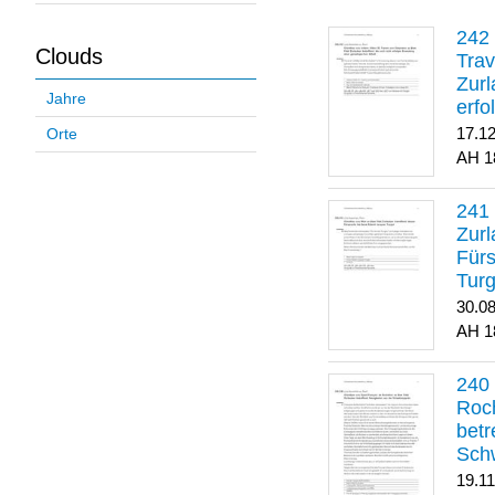
Clouds
Trav
Zurl
Jahre
erfo
gene
17.1
Orte
1
Zurl
Für
Turg
30.0
1
Roch
betr
Sch
19.1