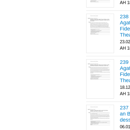
1
Agat
Fide
Thea
Bes
23.0
1
Agat
Fide
Thea
18.1
1
an B
dess
06.0