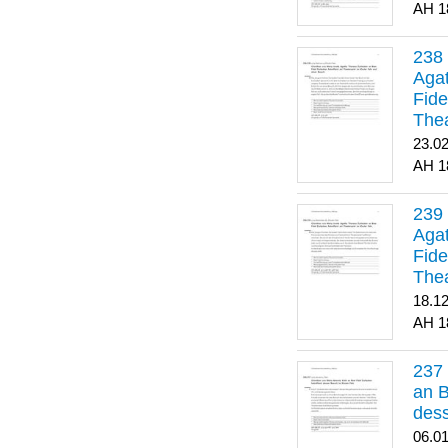
1
Agat
Fide
Thea
Bes
23.0
1
Agat
Fide
Thea
18.1
1
an B
dess
06.0