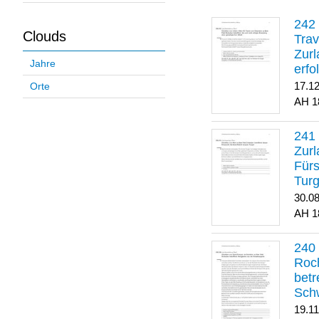
Clouds
Trav
Zurl
Jahre
erfo
gene
17.1
Orte
1
Zurl
Für
Turg
30.0
1
Roch
betr
Sch
19.1