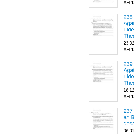
1
Agat
Fide
Thea
Bes
23.0
1
Agat
Fide
Thea
18.1
1
an B
dess
06.0