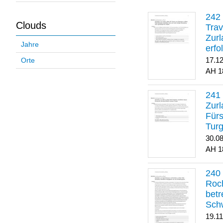
Clouds
Trav
Zurl
Jahre
erfo
gene
17.1
Orte
1
Zurl
Für
Turg
30.0
1
Roch
betr
Sch
19.1