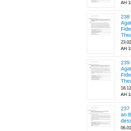
1
Agat
Fide
Thea
Bes
23.0
1
Agat
Fide
Thea
18.1
1
an B
dess
06.0