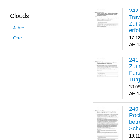
Clouds
Trav
Zurl
Jahre
erfo
gene
17.1
Orte
1
Zurl
Für
Turg
30.0
1
Roch
betr
Sch
19.1