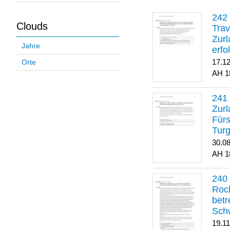
Clouds
Trav
Zurl
Jahre
erfo
gene
17.1
Orte
1
Zurl
Für
Turg
30.0
1
Roch
betr
Sch
19.1