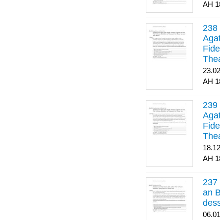
1
Agat
Fide
Thea
Bes
23.0
1
Agat
Fide
Thea
18.1
1
an B
dess
06.0