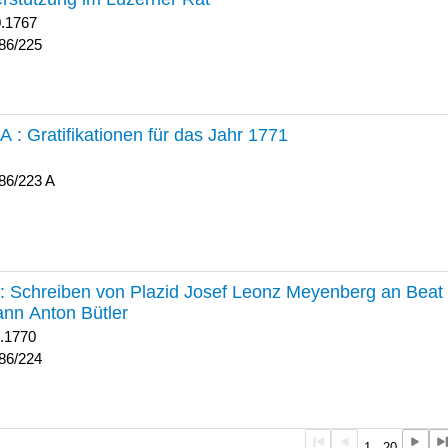
0.1767
86/225
 A :
Gratifikationen für das Jahr 1771
86/223 A
224 :
Schreiben von Plazid Josef Leonz Meyenberg an Beat 
nn Anton Bütler
1.1770
86/224
1 - 20