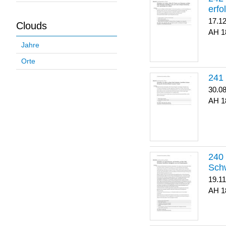
erfo
17.1
Clouds
1
Jahre
Orte
30.0
1
Sch
19.1
1