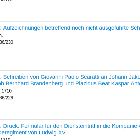
230 :
Aufzeichnungen betreffend noch nicht ausgeführte Sc
h.
86/230
229 :
Schreiben von Giovanni Paolo Scaratti an Johann Jak
b Bernhard Brandenberg und Plazidus Beat Kaspar Ant
2.1710
86/229
228 :
Druck: Formular für den Diensteintritt in die Kompani
deregiment von Ludwig XV.