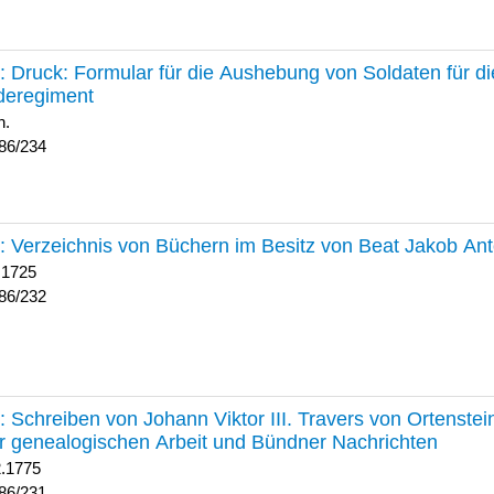
234 :
Druck: Formular für die Aushebung von Soldaten für d
deregiment
h.
86/234
232 :
Verzeichnis von Büchern im Besitz von Beat Jakob An
 1725
86/232
231 :
Schreiben von Johann Viktor III. Travers von Ortenste
r genealogischen Arbeit und Bündner Nachrichten
2.1775
86/231