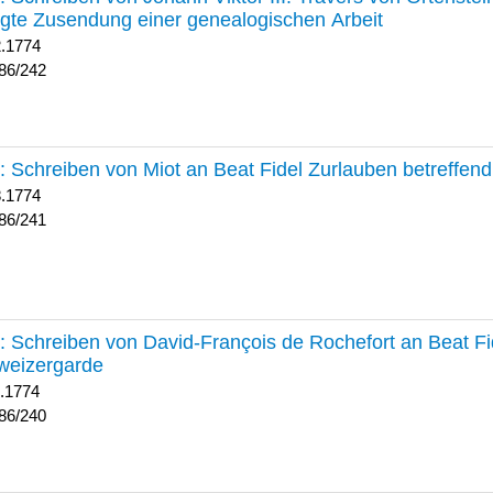
lgte Zusendung einer genealogischen Arbeit
2.1774
86/242
241 :
Schreiben von Miot an Beat Fidel Zurlauben betreffe
8.1774
86/241
240 :
Schreiben von David-François de Rochefort an Beat Fi
weizergarde
1.1774
86/240