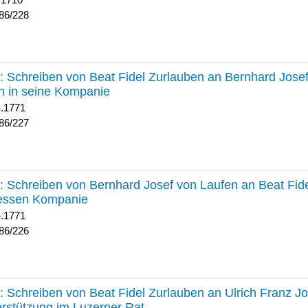
 1710
86/228
227 :
Schreiben von Beat Fidel Zurlauben an Bernhard Jose
n in seine Kompanie
4.1771
86/227
226 :
Schreiben von Bernhard Josef von Laufen an Beat Fid
dessen Kompanie
4.1771
86/226
225 :
Schreiben von Beat Fidel Zurlauben an Ulrich Franz J
rstützung im Luzerner Rat