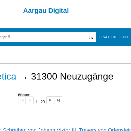
Aargau Digital
ERWEITERTE SUCHE
tica
→
31300
Neuzugänge
Blättern:
1 - 20
242 :
Schreiben von Johann Viktor III. Travers von Ortenstei