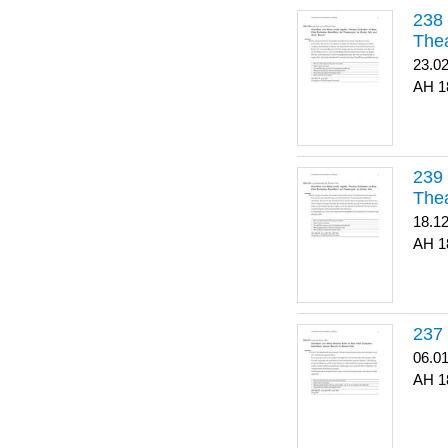
Thea
23.0
1
Thea
18.1
1
06.0
1