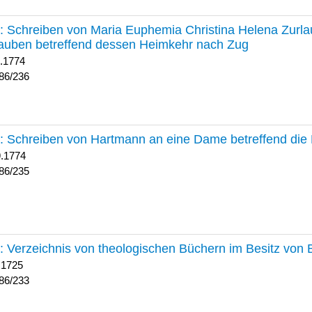
236 :
Schreiben von Maria Euphemia Christina Helena Zurlaub
auben betreffend dessen Heimkehr nach Zug
1.1774
86/236
235 :
Schreiben von Hartmann an eine Dame betreffend die 
9.1774
86/235
233 :
Verzeichnis von theologischen Büchern im Besitz von
 1725
86/233