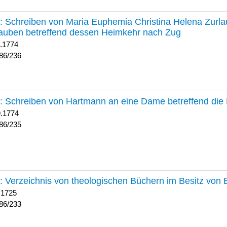
236 :
Schreiben von Maria Euphemia Christina Helena Zurlaub
auben betreffend dessen Heimkehr nach Zug
1.1774
86/236
235 :
Schreiben von Hartmann an eine Dame betreffend die 
9.1774
86/235
233 :
Verzeichnis von theologischen Büchern im Besitz von
 1725
86/233