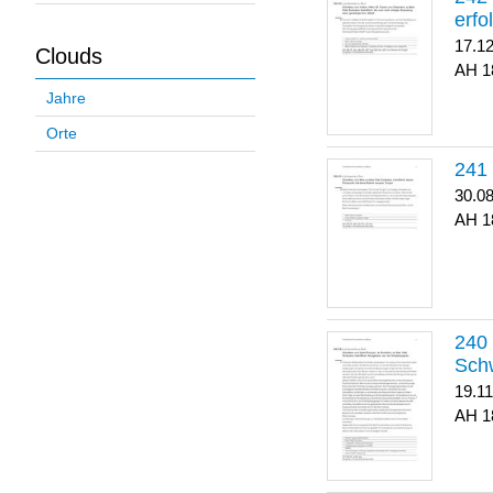
erfo
17.1
Clouds
1
Jahre
Orte
30.0
1
Sch
19.1
1