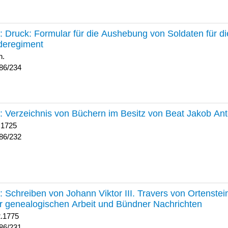
234 :
Druck: Formular für die Aushebung von Soldaten für d
deregiment
h.
86/234
232 :
Verzeichnis von Büchern im Besitz von Beat Jakob An
 1725
86/232
231 :
Schreiben von Johann Viktor III. Travers von Ortenste
r genealogischen Arbeit und Bündner Nachrichten
2.1775
86/231