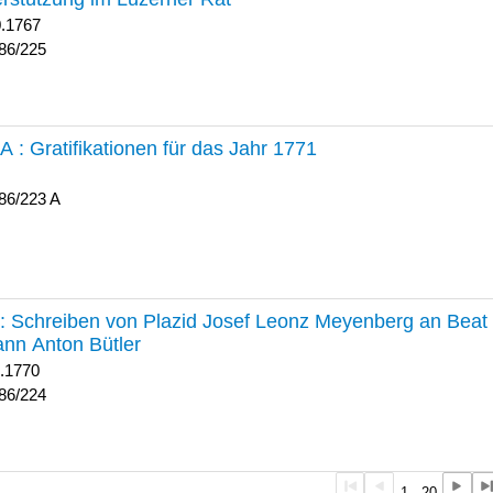
0.1767
86/225
 A :
Gratifikationen für das Jahr 1771
86/223 A
224 :
Schreiben von Plazid Josef Leonz Meyenberg an Beat 
nn Anton Bütler
1.1770
86/224
1 - 20