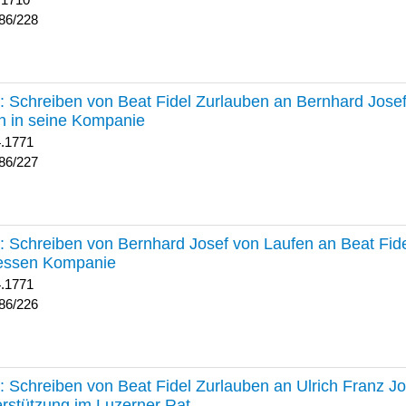
 1710
86/228
227 :
Schreiben von Beat Fidel Zurlauben an Bernhard Jose
n in seine Kompanie
4.1771
86/227
226 :
Schreiben von Bernhard Josef von Laufen an Beat Fid
dessen Kompanie
4.1771
86/226
225 :
Schreiben von Beat Fidel Zurlauben an Ulrich Franz J
rstützung im Luzerner Rat