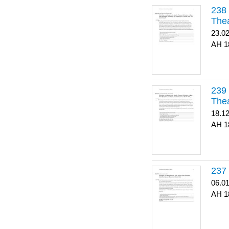
Thea
23.0
1
Thea
18.1
1
06.0
1