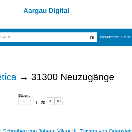
Aargau Digital
ERWEITERTE SUCHE
tica
→
31300
Neuzugänge
Blättern:
1 - 20
242 :
Schreiben von Johann Viktor III. Travers von Ortenstei