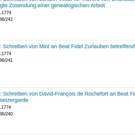
lgte Zusendung einer genealogischen Arbeit
2.1774
86/242
241 :
Schreiben von Miot an Beat Fidel Zurlauben betreffe
8.1774
86/241
240 :
Schreiben von David-François de Rochefort an Beat Fi
weizergarde
1.1774
86/240