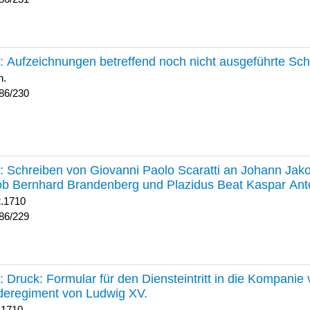
230 :
Aufzeichnungen betreffend noch nicht ausgeführte Sc
h.
86/230
229 :
Schreiben von Giovanni Paolo Scaratti an Johann Jak
b Bernhard Brandenberg und Plazidus Beat Kaspar Ant
2.1710
86/229
228 :
Druck: Formular für den Diensteintritt in die Kompani
deregiment von Ludwig XV.