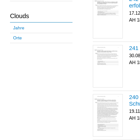
erfo
17.1
Clouds
1
Jahre
Orte
30.0
1
Sch
19.1
1