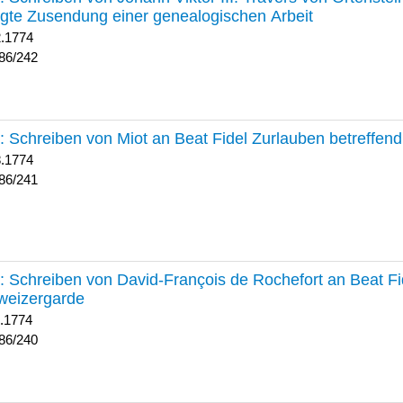
lgte Zusendung einer genealogischen Arbeit
2.1774
86/242
241 :
Schreiben von Miot an Beat Fidel Zurlauben betreffe
8.1774
86/241
240 :
Schreiben von David-François de Rochefort an Beat Fi
weizergarde
1.1774
86/240