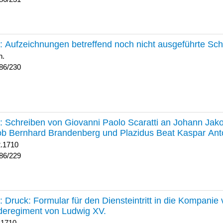
230 :
Aufzeichnungen betreffend noch nicht ausgeführte Sc
h.
86/230
229 :
Schreiben von Giovanni Paolo Scaratti an Johann Jak
b Bernhard Brandenberg und Plazidus Beat Kaspar Ant
2.1710
86/229
228 :
Druck: Formular für den Diensteintritt in die Kompani
deregiment von Ludwig XV.