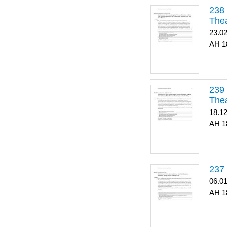
Thea
23.0
1
Thea
18.1
1
06.0
1