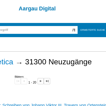
Aargau Digital
ERWEITERTE SUCHE
tica
→
31300
Neuzugänge
Blättern:
1 - 20
242 :
Schreiben von Johann Viktor III. Travers von Ortenstei