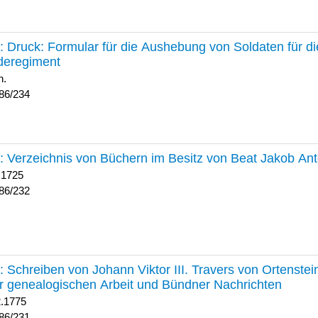
234 :
Druck: Formular für die Aushebung von Soldaten für d
deregiment
h.
86/234
232 :
Verzeichnis von Büchern im Besitz von Beat Jakob An
 1725
86/232
231 :
Schreiben von Johann Viktor III. Travers von Ortenste
r genealogischen Arbeit und Bündner Nachrichten
2.1775
86/231