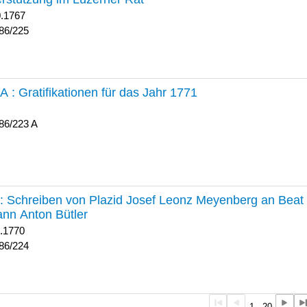
0.1767
86/225
 A :
Gratifikationen für das Jahr 1771
86/223 A
224 :
Schreiben von Plazid Josef Leonz Meyenberg an Beat 
nn Anton Bütler
1.1770
86/224
1 - 20