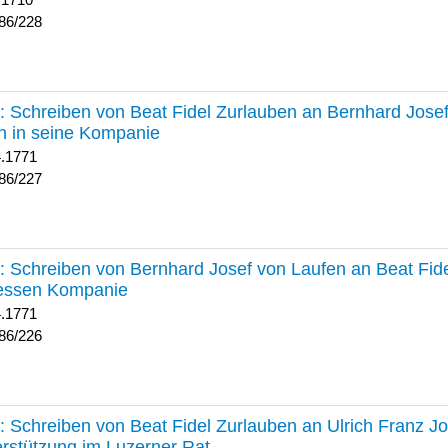
 1710
86/228
227 :
Schreiben von Beat Fidel Zurlauben an Bernhard Jose
n in seine Kompanie
4.1771
86/227
226 :
Schreiben von Bernhard Josef von Laufen an Beat Fid
dessen Kompanie
4.1771
86/226
225 :
Schreiben von Beat Fidel Zurlauben an Ulrich Franz J
rstützung im Luzerner Rat