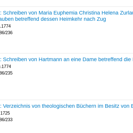
236 :
Schreiben von Maria Euphemia Christina Helena Zurlaub
auben betreffend dessen Heimkehr nach Zug
1.1774
86/236
235 :
Schreiben von Hartmann an eine Dame betreffend die 
9.1774
86/235
233 :
Verzeichnis von theologischen Büchern im Besitz von
 1725
86/233