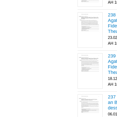
1
Agat
Fide
Thea
Bes
23.0
1
Agat
Fide
Thea
18.1
1
an B
dess
06.0