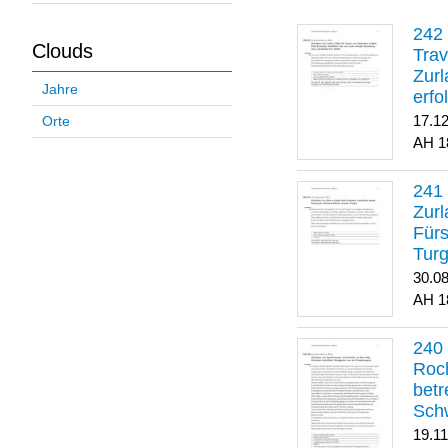
Clouds
Trav
Zurl
Jahre
erfo
gene
17.1
Orte
1
Zurl
Für
Turg
30.0
1
Roch
betr
Sch
19.1