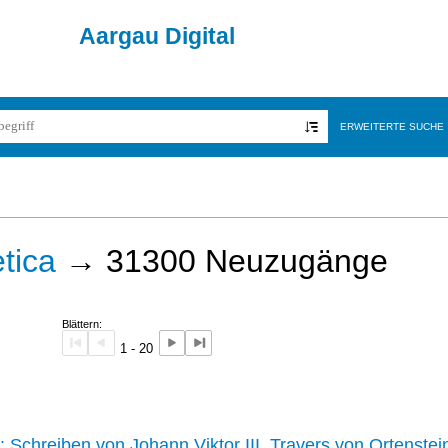
Aargau Digital
ERWEITERTE SUCHE
tica
→
31300
Neuzugänge
Blättern:
1 - 20
242 :
Schreiben von Johann Viktor III. Travers von Ortenstei