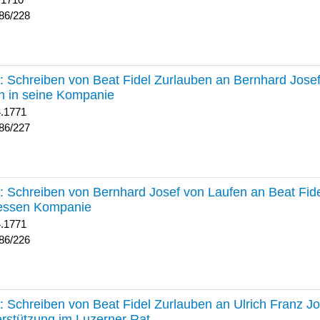
 1710
86/228
227 :
Schreiben von Beat Fidel Zurlauben an Bernhard Jose
n in seine Kompanie
4.1771
86/227
226 :
Schreiben von Bernhard Josef von Laufen an Beat Fid
dessen Kompanie
4.1771
86/226
225 :
Schreiben von Beat Fidel Zurlauben an Ulrich Franz J
rstützung im Luzerner Rat