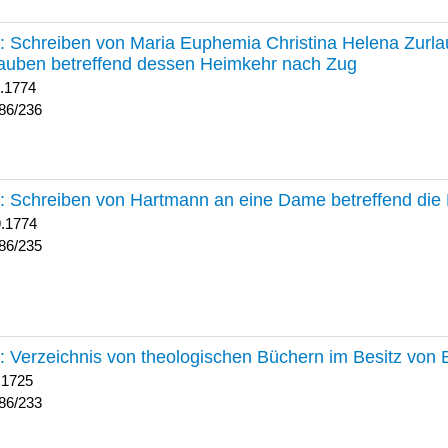
236 :
Schreiben von Maria Euphemia Christina Helena Zurlaub
auben betreffend dessen Heimkehr nach Zug
1.1774
86/236
235 :
Schreiben von Hartmann an eine Dame betreffend die 
9.1774
86/235
233 :
Verzeichnis von theologischen Büchern im Besitz von
 1725
86/233