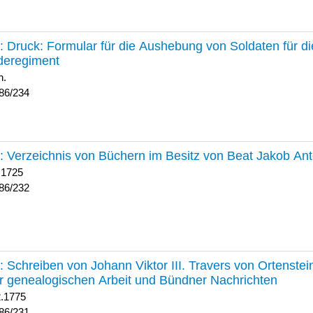
234 :
Druck: Formular für die Aushebung von Soldaten für d
deregiment
h.
86/234
232 :
Verzeichnis von Büchern im Besitz von Beat Jakob An
 1725
86/232
231 :
Schreiben von Johann Viktor III. Travers von Ortenste
r genealogischen Arbeit und Bündner Nachrichten
2.1775
86/231