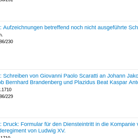
230 :
Aufzeichnungen betreffend noch nicht ausgeführte Sc
h.
86/230
229 :
Schreiben von Giovanni Paolo Scaratti an Johann Jak
b Bernhard Brandenberg und Plazidus Beat Kaspar Ant
2.1710
86/229
228 :
Druck: Formular für den Diensteintritt in die Kompani
deregiment von Ludwig XV.