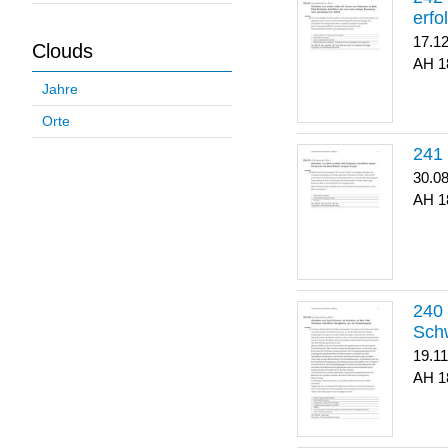
erfo
17.1
Clouds
1
Jahre
Orte
30.0
1
Sch
19.1
1