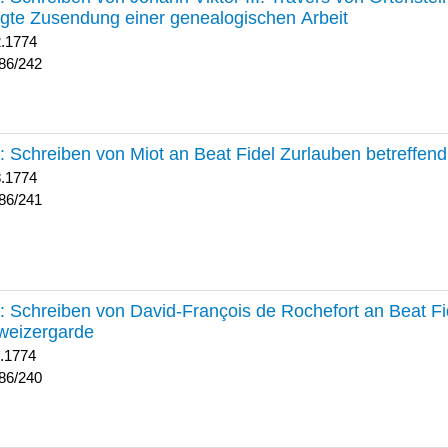
lgte Zusendung einer genealogischen Arbeit
2.1774
86/242
241 :
Schreiben von Miot an Beat Fidel Zurlauben betreffe
8.1774
86/241
240 :
Schreiben von David-François de Rochefort an Beat Fi
weizergarde
1.1774
86/240