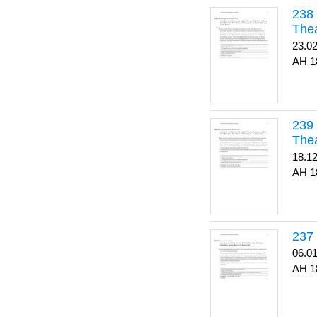
Thea
23.0
1
Thea
18.1
1
06.0
1