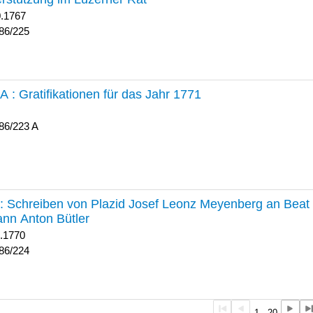
0.1767
86/225
 A :
Gratifikationen für das Jahr 1771
86/223 A
224 :
Schreiben von Plazid Josef Leonz Meyenberg an Beat 
nn Anton Bütler
1.1770
86/224
1 - 20