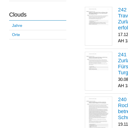
Clouds
Trav
Zurl
Jahre
erfo
gene
17.1
Orte
1
Zurl
Für
Turg
30.0
1
Roch
betr
Sch
19.1