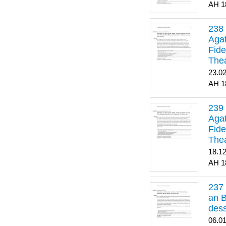
1
Agat
Fide
Thea
Bes
23.0
1
Agat
Fide
Thea
18.1
1
an B
dess
06.0