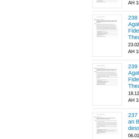
1
Agat
Fide
Thea
Bes
23.0
1
Agat
Fide
Thea
18.1
1
an B
dess
06.0