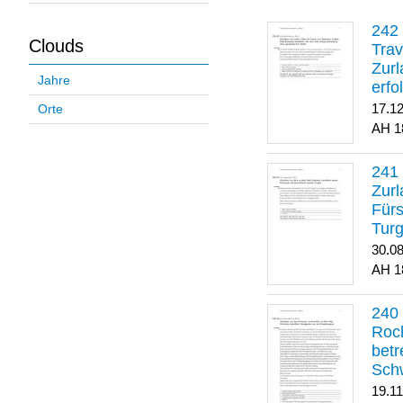
Clouds
Trav
Zurl
Jahre
erfo
gene
17.1
Orte
1
Zurl
Für
Turg
30.0
1
Roch
betr
Sch
19.1