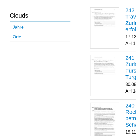
Clouds
Trav
Zurl
Jahre
erfo
gene
17.1
Orte
1
Zurl
Für
Turg
30.0
1
Roch
betr
Sch
19.1