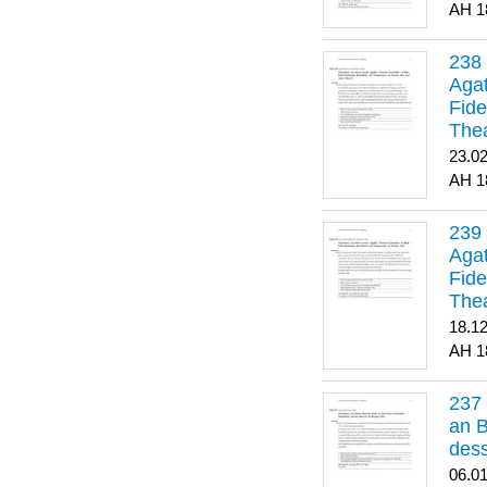
1
Agat
Fide
Thea
Bes
23.0
1
Agat
Fide
Thea
18.1
1
an B
dess
06.0