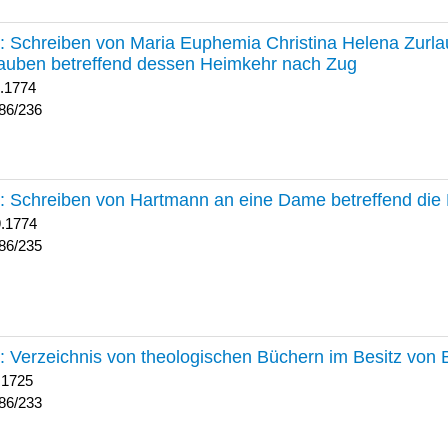
236 :
Schreiben von Maria Euphemia Christina Helena Zurlaub
auben betreffend dessen Heimkehr nach Zug
1.1774
86/236
235 :
Schreiben von Hartmann an eine Dame betreffend die 
9.1774
86/235
233 :
Verzeichnis von theologischen Büchern im Besitz von
 1725
86/233