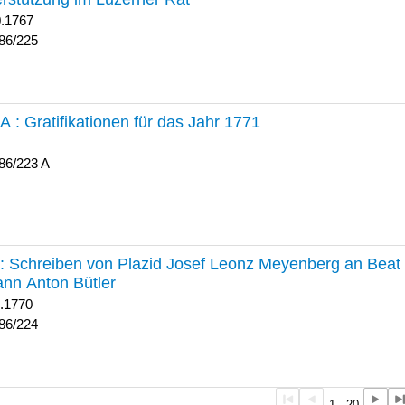
0.1767
86/225
 A :
Gratifikationen für das Jahr 1771
86/223 A
224 :
Schreiben von Plazid Josef Leonz Meyenberg an Beat 
nn Anton Bütler
1.1770
86/224
1 - 20