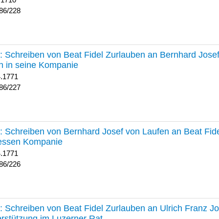
 1710
86/228
227 :
Schreiben von Beat Fidel Zurlauben an Bernhard Jose
n in seine Kompanie
4.1771
86/227
226 :
Schreiben von Bernhard Josef von Laufen an Beat Fid
dessen Kompanie
4.1771
86/226
225 :
Schreiben von Beat Fidel Zurlauben an Ulrich Franz J
rstützung im Luzerner Rat