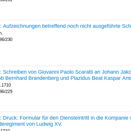
230 :
Aufzeichnungen betreffend noch nicht ausgeführte Sc
h.
86/230
229 :
Schreiben von Giovanni Paolo Scaratti an Johann Jak
b Bernhard Brandenberg und Plazidus Beat Kaspar Ant
2.1710
86/229
228 :
Druck: Formular für den Diensteintritt in die Kompani
deregiment von Ludwig XV.