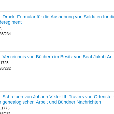
234 :
Druck: Formular für die Aushebung von Soldaten für d
deregiment
h.
86/234
232 :
Verzeichnis von Büchern im Besitz von Beat Jakob An
 1725
86/232
231 :
Schreiben von Johann Viktor III. Travers von Ortenste
r genealogischen Arbeit und Bündner Nachrichten
2.1775
86/231