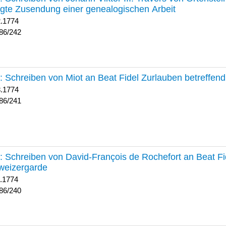
lgte Zusendung einer genealogischen Arbeit
2.1774
86/242
241 :
Schreiben von Miot an Beat Fidel Zurlauben betreffe
8.1774
86/241
240 :
Schreiben von David-François de Rochefort an Beat Fi
weizergarde
1.1774
86/240