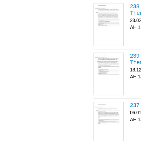
Thea
23.0
1
Thea
18.1
1
06.0
1