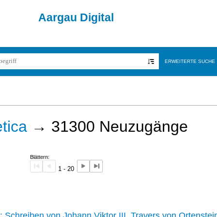
Aargau Digital
ERWEITERTE SUCHE
tica
→
31300
Neuzugänge
Blättern:
1 - 20
242 :
Schreiben von Johann Viktor III. Travers von Ortenstei