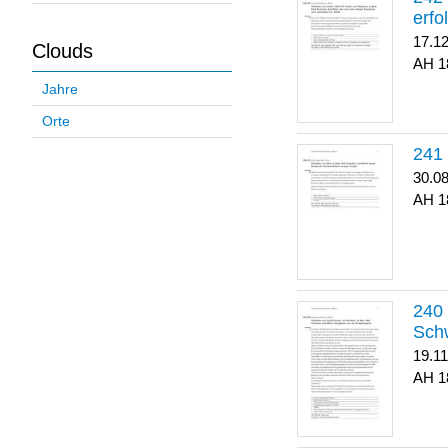
erfo
17.1
Clouds
1
Jahre
Orte
30.0
1
Sch
19.1
1