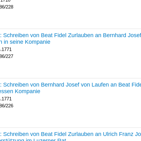
 1710
86/228
227 :
Schreiben von Beat Fidel Zurlauben an Bernhard Jose
n in seine Kompanie
4.1771
86/227
226 :
Schreiben von Bernhard Josef von Laufen an Beat Fid
dessen Kompanie
4.1771
86/226
225 :
Schreiben von Beat Fidel Zurlauben an Ulrich Franz J
rstützung im Luzerner Rat