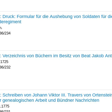
234 :
Druck: Formular für die Aushebung von Soldaten für d
deregiment
h.
86/234
232 :
Verzeichnis von Büchern im Besitz von Beat Jakob An
 1725
86/232
231 :
Schreiben von Johann Viktor III. Travers von Ortenste
r genealogischen Arbeit und Bündner Nachrichten
2.1775
86/231