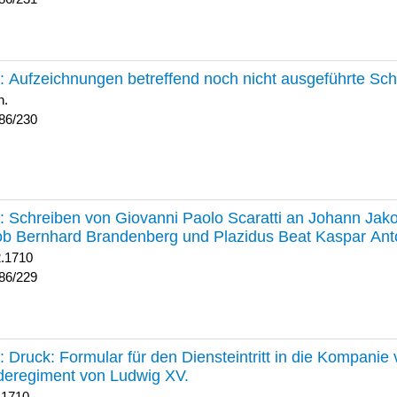
230 :
Aufzeichnungen betreffend noch nicht ausgeführte Sc
h.
86/230
229 :
Schreiben von Giovanni Paolo Scaratti an Johann Jak
b Bernhard Brandenberg und Plazidus Beat Kaspar Ant
2.1710
86/229
228 :
Druck: Formular für den Diensteintritt in die Kompani
deregiment von Ludwig XV.