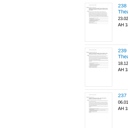
Thea
23.0
1
Thea
18.1
1
06.0
1