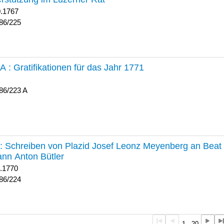
0.1767
86/225
 A :
Gratifikationen für das Jahr 1771
86/223 A
224 :
Schreiben von Plazid Josef Leonz Meyenberg an Beat 
nn Anton Bütler
1.1770
86/224
1 - 20