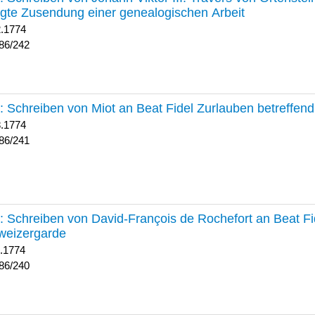
lgte Zusendung einer genealogischen Arbeit
2.1774
86/242
241 :
Schreiben von Miot an Beat Fidel Zurlauben betreffe
8.1774
86/241
240 :
Schreiben von David-François de Rochefort an Beat Fi
weizergarde
1.1774
86/240