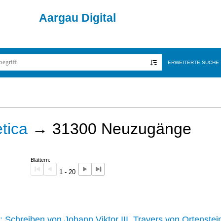
Aargau Digital
ERWEITERTE SUCHE
tica
→
31300
Neuzugänge
Blättern:
1 - 20
242 :
Schreiben von Johann Viktor III. Travers von Ortenstei