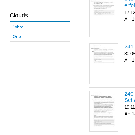
erfo
17.1
Clouds
1
Jahre
Orte
30.0
1
Sch
19.1
1