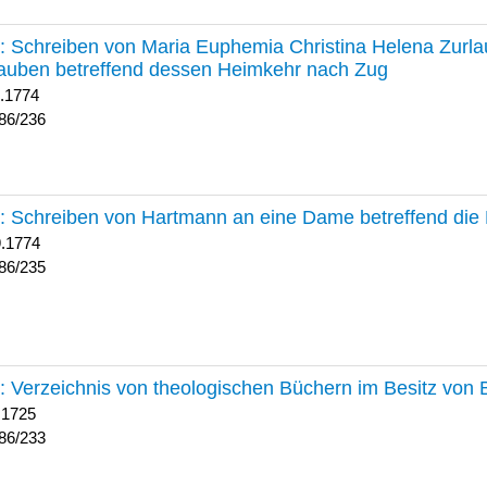
236 :
Schreiben von Maria Euphemia Christina Helena Zurlaub
auben betreffend dessen Heimkehr nach Zug
1.1774
86/236
235 :
Schreiben von Hartmann an eine Dame betreffend die 
9.1774
86/235
233 :
Verzeichnis von theologischen Büchern im Besitz von
 1725
86/233