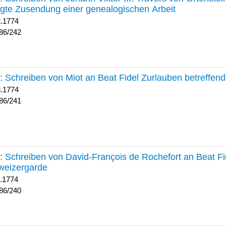
lgte Zusendung einer genealogischen Arbeit
2.1774
86/242
241 :
Schreiben von Miot an Beat Fidel Zurlauben betreffe
8.1774
86/241
240 :
Schreiben von David-François de Rochefort an Beat Fi
weizergarde
1.1774
86/240