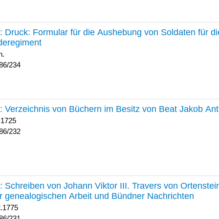
234 :
Druck: Formular für die Aushebung von Soldaten für d
deregiment
h.
86/234
232 :
Verzeichnis von Büchern im Besitz von Beat Jakob An
 1725
86/232
231 :
Schreiben von Johann Viktor III. Travers von Ortenste
r genealogischen Arbeit und Bündner Nachrichten
2.1775
86/231