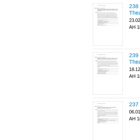
Thea
23.0
1
Thea
18.1
1
06.0
1