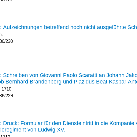
230 :
Aufzeichnungen betreffend noch nicht ausgeführte Sc
h.
86/230
229 :
Schreiben von Giovanni Paolo Scaratti an Johann Jak
b Bernhard Brandenberg und Plazidus Beat Kaspar Ant
2.1710
86/229
228 :
Druck: Formular für den Diensteintritt in die Kompani
deregiment von Ludwig XV.