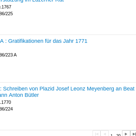
0.1767
86/225
 A :
Gratifikationen für das Jahr 1771
86/223 A
224 :
Schreiben von Plazid Josef Leonz Meyenberg an Beat 
nn Anton Bütler
1.1770
86/224
1 - 20