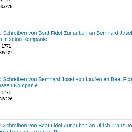
 1710
86/228
227 :
Schreiben von Beat Fidel Zurlauben an Bernhard Jose
n in seine Kompanie
4.1771
86/227
226 :
Schreiben von Bernhard Josef von Laufen an Beat Fid
dessen Kompanie
4.1771
86/226
225 :
Schreiben von Beat Fidel Zurlauben an Ulrich Franz J
rstützung im Luzerner Rat