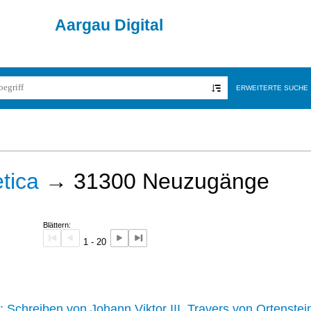
Aargau Digital
ERWEITERTE SUCHE
tica
→
31300
Neuzugänge
Blättern:
1 - 20
242 :
Schreiben von Johann Viktor III. Travers von Ortenstei