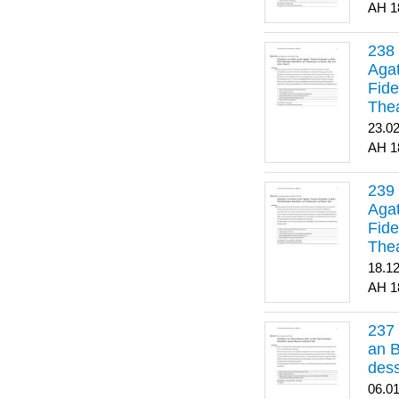
1
Agat
Fide
Thea
Bes
23.0
1
Agat
Fide
Thea
18.1
1
an B
dess
06.0