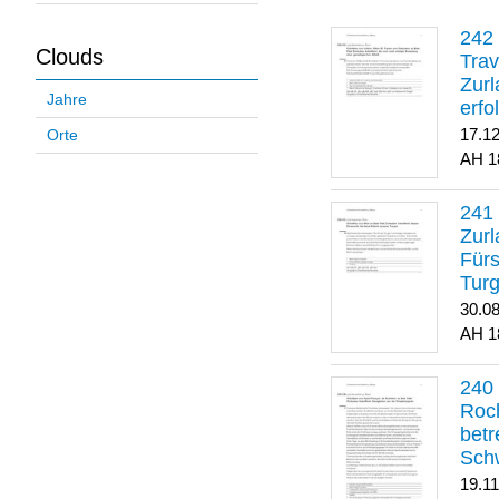
Clouds
Trav
Zurl
Jahre
erfo
gene
17.1
Orte
1
Zurl
Für
Turg
30.0
1
Roch
betr
Sch
19.1