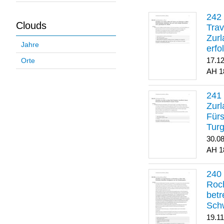
Clouds
Trav
Zurl
Jahre
erfo
gene
17.1
Orte
1
Zurl
Für
Turg
30.0
1
Roch
betr
Sch
19.1