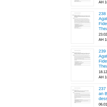
1
Agat
Fide
Thea
Bes
23.0
1
Agat
Fide
Thea
18.1
1
an B
dess
06.0