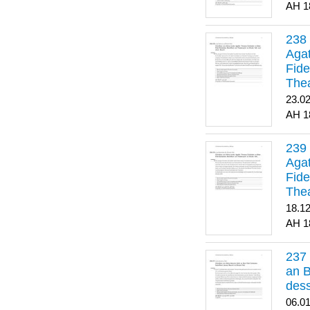
1
Agat
Fide
Thea
Bes
23.0
1
Agat
Fide
Thea
18.1
1
an B
dess
06.0