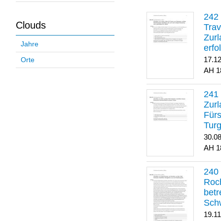
Clouds
Trav
Zurl
Jahre
erfo
gene
17.1
Orte
1
Zurl
Für
Turg
30.0
1
Roch
betr
Sch
19.1