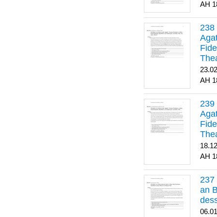
1
Agat
Fide
Thea
Bes
23.0
1
Agat
Fide
Thea
18.1
1
an B
dess
06.0