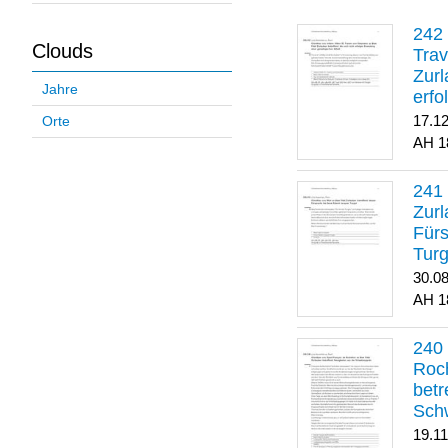
Clouds
Trav
Zurl
Jahre
erfo
gene
17.1
Orte
1
Zurl
Für
Turg
30.0
1
Roch
betr
Sch
19.1