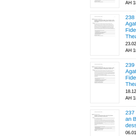
1
Agat
Fide
Thea
Bes
23.0
1
Agat
Fide
Thea
18.1
1
an B
dess
06.0