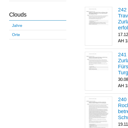
Clouds
Trav
Zurl
Jahre
erfo
gene
17.1
Orte
1
Zurl
Für
Turg
30.0
1
Roch
betr
Sch
19.1