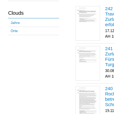
Clouds
Trav
Zurl
Jahre
erfo
gene
17.1
Orte
1
Zurl
Für
Turg
30.0
1
Roch
betr
Sch
19.1