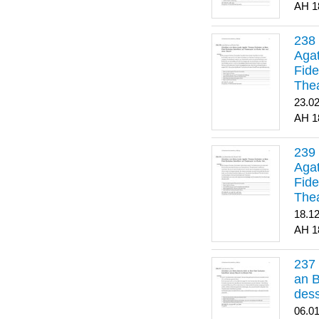
1
Agat
Fide
Thea
Bes
23.0
1
Agat
Fide
Thea
18.1
1
an B
dess
06.0