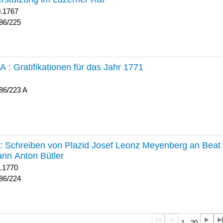
0.1767
86/225
 A :
Gratifikationen für das Jahr 1771
86/223 A
224 :
Schreiben von Plazid Josef Leonz Meyenberg an Beat 
nn Anton Bütler
1.1770
86/224
1 - 20