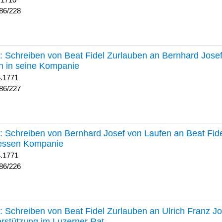
 1710
86/228
227 :
Schreiben von Beat Fidel Zurlauben an Bernhard Jose
n in seine Kompanie
4.1771
86/227
226 :
Schreiben von Bernhard Josef von Laufen an Beat Fid
dessen Kompanie
4.1771
86/226
225 :
Schreiben von Beat Fidel Zurlauben an Ulrich Franz J
rstützung im Luzerner Rat