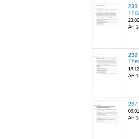
Thea
23.0
1
Thea
18.1
1
06.0
1