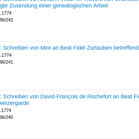
lgte Zusendung einer genealogischen Arbeit
2.1774
86/242
241 :
Schreiben von Miot an Beat Fidel Zurlauben betreffe
8.1774
86/241
240 :
Schreiben von David-François de Rochefort an Beat Fi
weizergarde
1.1774
86/240