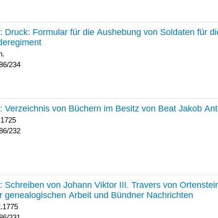
234 :
Druck: Formular für die Aushebung von Soldaten für d
deregiment
h.
86/234
232 :
Verzeichnis von Büchern im Besitz von Beat Jakob An
 1725
86/232
231 :
Schreiben von Johann Viktor III. Travers von Ortenste
r genealogischen Arbeit und Bündner Nachrichten
2.1775
86/231