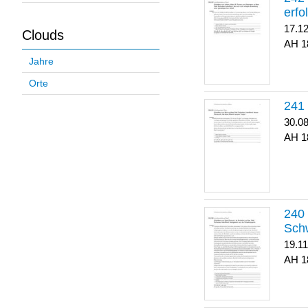
erfo
17.1
Clouds
1
Jahre
Orte
30.0
1
Sch
19.1
1