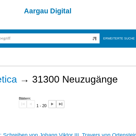
Aargau Digital
ERWEITERTE SUCHE
tica
→
31300
Neuzugänge
Blättern:
1 - 20
242 :
Schreiben von Johann Viktor III. Travers von Ortenstei