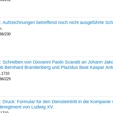
230 :
Aufzeichnungen betreffend noch nicht ausgeführte Sc
h.
86/230
229 :
Schreiben von Giovanni Paolo Scaratti an Johann Jak
b Bernhard Brandenberg und Plazidus Beat Kaspar Ant
2.1710
86/229
228 :
Druck: Formular für den Diensteintritt in die Kompani
deregiment von Ludwig XV.