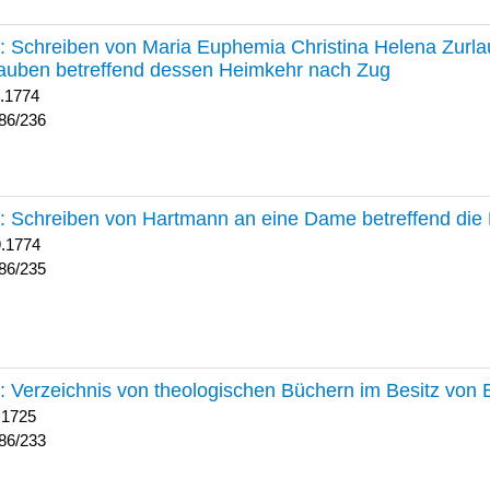
236 :
Schreiben von Maria Euphemia Christina Helena Zurlaub
auben betreffend dessen Heimkehr nach Zug
1.1774
86/236
235 :
Schreiben von Hartmann an eine Dame betreffend die 
9.1774
86/235
233 :
Verzeichnis von theologischen Büchern im Besitz von
 1725
86/233