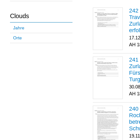
Clouds
Trav
Zurl
Jahre
erfo
gene
17.1
Orte
1
Zurl
Für
Turg
30.0
1
Roch
betr
Sch
19.1