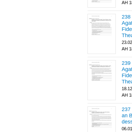
1
Agat
Fide
Thea
Bes
23.0
1
Agat
Fide
Thea
18.1
1
an B
dess
06.0