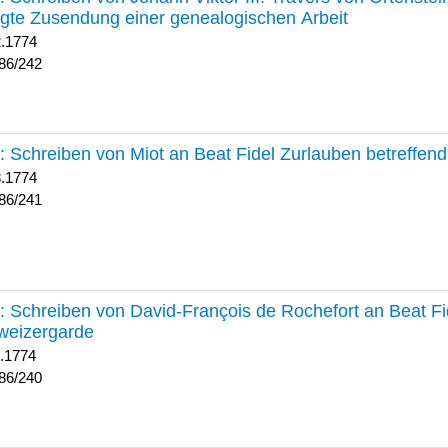
lgte Zusendung einer genealogischen Arbeit
2.1774
86/242
241 :
Schreiben von Miot an Beat Fidel Zurlauben betreffe
8.1774
86/241
240 :
Schreiben von David-François de Rochefort an Beat Fi
weizergarde
1.1774
86/240