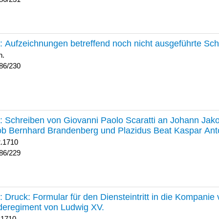
230 :
Aufzeichnungen betreffend noch nicht ausgeführte Sc
h.
86/230
229 :
Schreiben von Giovanni Paolo Scaratti an Johann Jak
b Bernhard Brandenberg und Plazidus Beat Kaspar Ant
2.1710
86/229
228 :
Druck: Formular für den Diensteintritt in die Kompani
deregiment von Ludwig XV.