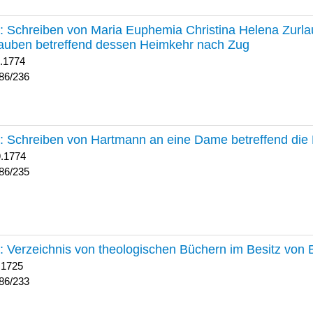
236 :
Schreiben von Maria Euphemia Christina Helena Zurlaub
auben betreffend dessen Heimkehr nach Zug
1.1774
86/236
235 :
Schreiben von Hartmann an eine Dame betreffend die 
9.1774
86/235
233 :
Verzeichnis von theologischen Büchern im Besitz von
 1725
86/233