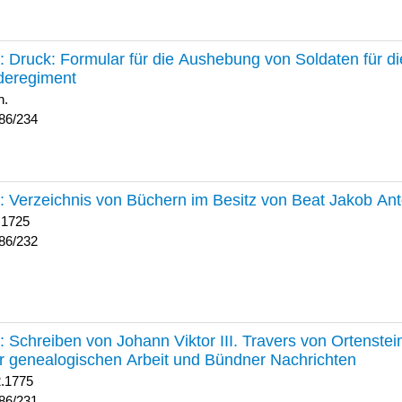
234 :
Druck: Formular für die Aushebung von Soldaten für d
deregiment
h.
86/234
232 :
Verzeichnis von Büchern im Besitz von Beat Jakob An
 1725
86/232
231 :
Schreiben von Johann Viktor III. Travers von Ortenste
r genealogischen Arbeit und Bündner Nachrichten
2.1775
86/231