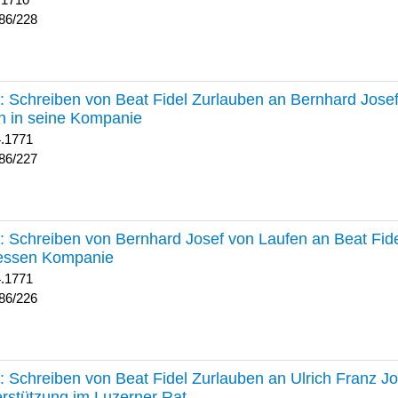
 1710
86/228
227 :
Schreiben von Beat Fidel Zurlauben an Bernhard Jose
n in seine Kompanie
4.1771
86/227
226 :
Schreiben von Bernhard Josef von Laufen an Beat Fid
dessen Kompanie
4.1771
86/226
225 :
Schreiben von Beat Fidel Zurlauben an Ulrich Franz J
rstützung im Luzerner Rat