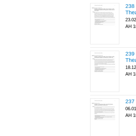
Thea
23.0
1
Thea
18.1
1
06.0
1