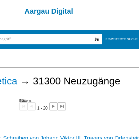
Aargau Digital
ERWEITERTE SUCHE
tica
→
31300
Neuzugänge
Blättern:
1 - 20
242 :
Schreiben von Johann Viktor III. Travers von Ortenstei