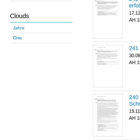
erfo
17.1
Clouds
1
Jahre
Orte
30.0
1
Sch
19.1
1