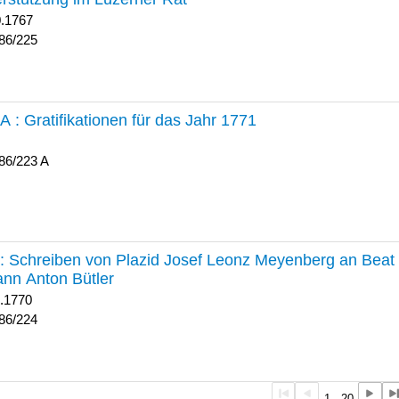
0.1767
86/225
 A :
Gratifikationen für das Jahr 1771
86/223 A
224 :
Schreiben von Plazid Josef Leonz Meyenberg an Beat 
nn Anton Bütler
1.1770
86/224
1 - 20