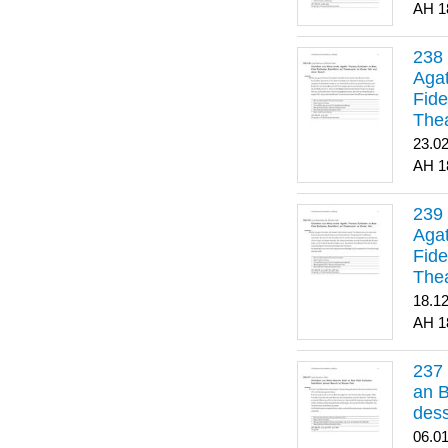
1
Agat
Fide
Thea
Bes
23.0
1
Agat
Fide
Thea
18.1
1
an B
dess
06.0