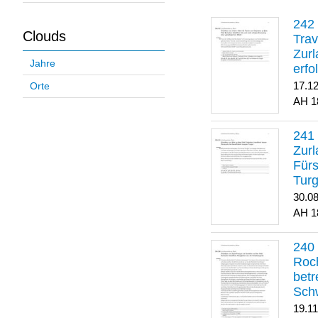
Clouds
Trav
Zurl
Jahre
erfo
gene
17.1
Orte
1
Zurl
Für
Turg
30.0
1
Roch
betr
Sch
19.1